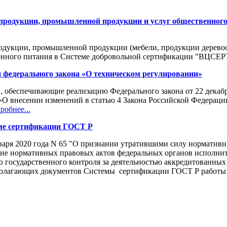
продукции, промышленной продукции и услуг общественного
дукции, промышленной продукции (мебели, продукции деревооб
венного питания в Системе добровольной сертификации "ВЦСЕ
федерального закона «О техническом регулировании»
 обеспечивающие реализацию Федерального закона от 22 декаб
«О внесении изменений в статью 4 Закона Российской Федераци
робнее...
еме сертификации ГОСТ Р
нваря 2020 года N 65 "О признании утратившими силу нормати
ене нормативных правовых актов федеральных органов исполнит
 государственного контроля за деятельностью аккредитованных
полагающих документов Системы сертификации ГОСТ Р работы 