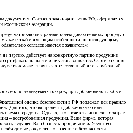
м документам. Согласно законодательству РФ, оформляется
ии Российской Федерации.
 предусматривающим разный объем доказательных процедур
стемы качества) и имеющим особенности по последующему
бязательно согласовывается с заявителем.
я на партию, действует на конкретную партию продукции.
ия сертификата на партию не устанавливается. Сертификация
 документов может являться отечественный или зарубежный
зопасность реализуемых товаров, при добровольной любые
зательной оценке безопасности в РФ подлежат, как правило
юдей. Для того, чтобы провести добровольную или
 время и средства. Однако, что касается финансовых затрат,
ция – востребованная продукция. Ваша фирма, которая
дороги, ведущей Ваш бизнес к процветанию. Убедитесь в
 необходимые документы о качестве и безопасности.