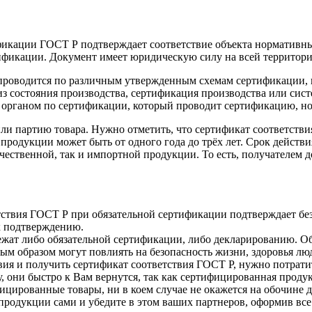
фикации ГОСТ Р подтверждает соответствие объекта нормативны
ификации. Документ имеет юридическую силу на всей территор
 проводится по различным утвержденным схемам сертификации,
из состояния производства, сертификация производства или си
рганом по сертификации, который проводит сертификацию, но о
и партию товара. Нужно отметить, что сертификат соответстви
продукции может быть от одного года до трёх лет. Срок действ
ечественной, так и импортной продукции. То есть, получателем
тствия ГОСТ Р при обязательной сертификации подтверждает бе
к подтверждению.
ат либо обязательной сертификации, либо декларированию. Обя
ным образом могут повлиять на безопасность жизни, здоровья л
ия и получить сертификат соответствия ГОСТ Р, нужно потратить
 они быстро к Вам вернутся, так как сертифицированная продук
ицированные товары, ни в коем случае не окажется на обочине 
 продукции сами и убедите в этом ваших партнеров, оформив все