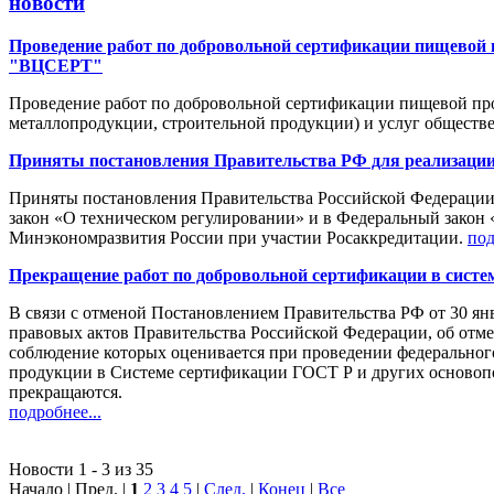
новости
Проведение работ по добровольной сертификации пищевой 
"ВЦСЕРТ"
Проведение работ по добровольной сертификации пищевой про
металлопродукции, строительной продукции) и услуг общест
Приняты постановления Правительства РФ для реализации 
Приняты постановления Правительства Российской Федерации,
закон «О техническом регулировании» и в Федеральный закон 
Минэкономразвития России при участии Росаккредитации.
под
Прекращение работ по добровольной сертификации в сист
В связи с отменой Постановлением Правительства РФ от 30 я
правовых актов Правительства Российской Федерации, об отм
соблюдение которых оценивается при проведении федерального
продукции в Системе сертификации ГОСТ Р и других осново
прекращаются.
подробнее...
Новости 1 - 3 из 35
Начало | Пред. |
1
2
3
4
5
|
След.
|
Конец
|
Все